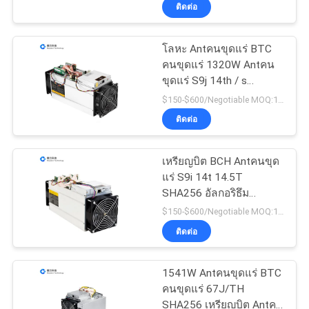
ติดต่อ
ตอน
การ
โลหะ Antคนขุดแร่ BTC
28
คนขุดแร่ 1320W Antคน
Whatsคนขุดแร่
จัด
ขุดแร่ S9j 14th / s
350x135x158mm
$150-$600/Negotiable MOQ:10 ขั้นตอน
ส่ง
เหรียญบิต คนขุดแร่
ติดต่อ
เหรียญบิต BCH Antคนขุด
ติดต่อ
แร่ S9i 14t 14.5T
SHA256 อัลกอริธึม
เรา
9
ประหยัดพลังงาน
$150-$600/Negotiable MOQ:10 ขั้นตอน
คนขุดแร่ระบายความ
ติดต่อ
ขอ
ร้อนด้วยของเหลว
1541W Antคนขุดแร่ BTC
ใบ
คนขุดแร่ 67J/TH
SHA256 เหรียญบิต Antคน