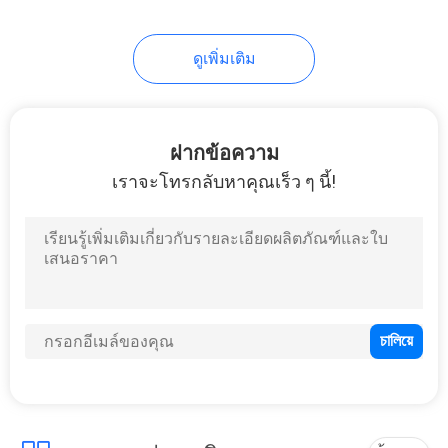
11
DCR ภาษาเบสิก คน
ดูเพิ่มเติม
งานเหมือง
ฝากข้อความ
เราจะโทรกลับหาคุณเร็ว ๆ นี้!
8
ZEC ภาษาเบสิก คน
งานเหมือง