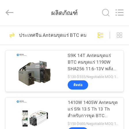
คุณภาพ
นัก
ขุด
ผลิตภัณฑ์
ภาษา
เบสิ
ก
37
BTC
บ้าน
ผู้
ประเทศจีน Antคนขุดแร่ BTC คนขุดแร่
ผลิต.
นักขุด ภาษาเบสิก
Copyright
©
2022
สินค้า
BTC
btcminerasic.com.
S9K 14T Antคนขุดแร่
All
BTC คนขุดแร่ 1190W
Rights
Reserved.
SHA256 11.6-13V พลัง
เกี่ยว
ประมวลผลต่ำ
$130-$555/Negotiable MOQ:10 ขั้นตอน
ติดต่อ
กับ
45
Antคนขุดแร่ BTC คน
เรา
1410W 1405W Antคนขุด
แร่ S9i 13.5 Th 13 Th
ขุดแร่
สำหรับการขุด BTC
ขั้น
เหรียญบิต
$150-$600/Negotiable MOQ:10 ขั้นตอน