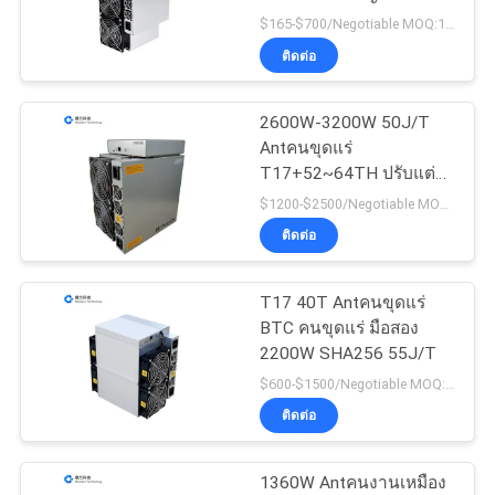
เสนอ
ขุดแร่ T15 23t
$165-$700/Negotiable MOQ:10 ขั้นตอน
ราคา
ติดต่อ
28
คนขุดแร่ Canaan
2600W-3200W 50J/T
กรณี
Antคนขุดแร่
Avalon
T17+52~64TH ปรับแต่ง
การกระจายความร้อน
$1200-$2500/Negotiable MOQ:10 ขั้นตอน
SHOPPING
ติดต่อ
T17 40T Antคนขุดแร่
15
BTC คนขุดแร่ มือสอง
คนงานเหมือง
2200W SHA256 55J/T
$600-$1500/Negotiable MOQ:10 ขั้นตอน
Innosilicon ภาษาเบสิ
ติดต่อ
ก
1360W Antคนงานเหมือง