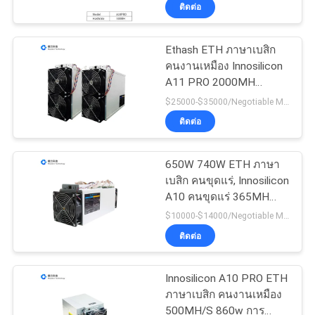
ติดต่อ
ตอน
การ
Ethash ETH ภาษาเบสิก
28
คนงานเหมือง Innosilicon
Whatsคนขุดแร่
จัด
A11 PRO 2000MH
2500W 8G หน่วยความจำ
$25000-$35000/Negotiable MOQ:10 ขั้นตอน
ส่ง
วิดีโอ
เหรียญบิต คนขุดแร่
ติดต่อ
650W 740W ETH ภาษา
ติดต่อ
เบสิก คนขุดแร่, Innosilicon
A10 คนขุดแร่ 365MH
เรา
9
432MH 485MH
$10000-$14000/Negotiable MOQ:10 ขั้นตอน
คนขุดแร่ระบายความ
ติดต่อ
ขอ
ร้อนด้วยของเหลว
Innosilicon A10 PRO ETH
ใบ
ภาษาเบสิก คนงานเหมือง
500MH/S 860w การ