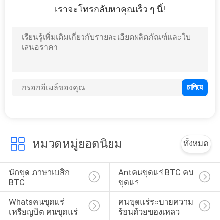
เราจะโทรกลับหาคุณเร็ว ๆ นี้!
11
DCR ภาษาเบสิก คน
งานเหมือง
8
ZEC ภาษาเบสิก คน
หมวดหมู่ยอดนิยม
ทั้งหมด
งานเหมือง
นักขุด ภาษาเบสิก 
Antคนขุดแร่ BTC คน
BTC
ขุดแร่
Whatsคนขุดแร่ 
คนขุดแร่ระบายความ
เหรียญบิต คนขุดแร่
ร้อนด้วยของเหลว