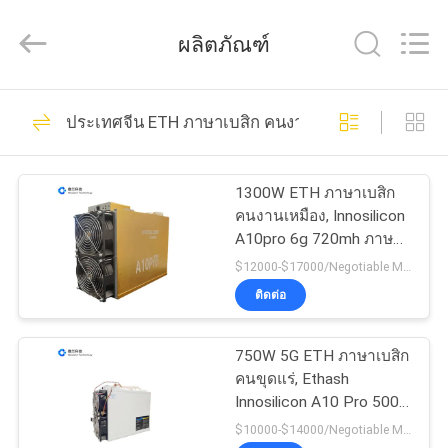
คุณภาพ
นัก
ขุด
ผลิตภัณฑ์
ภาษา
เบสิ
ก
36
BTC
บ้าน
ผู้
ประเทศจีน ETH ภาษาเบสิก คนงานเหมือง
ผลิต.
นักขุด ภาษาเบสิก
Copyright
©
2022
สินค้า
BTC
btcminerasic.com.
1300W ETH ภาษาเบสิก
All
คนงานเหมือง, Innosilicon
Rights
Reserved.
A10pro 6g 720mh ภาษา
เกี่ยว
เบสิก คนงานเหมือง
$12000-$17000/Negotiable MOQ:10 ขั้นตอน
ติดต่อ
กับ
44
Antคนขุดแร่ BTC คน
เรา
750W 5G ETH ภาษาเบสิก
คนขุดแร่, Ethash
ขุดแร่
Innosilicon A10 Pro 500
ขั้น
Mh/S
$10000-$14000/Negotiable MOQ:10 ขั้นตอน